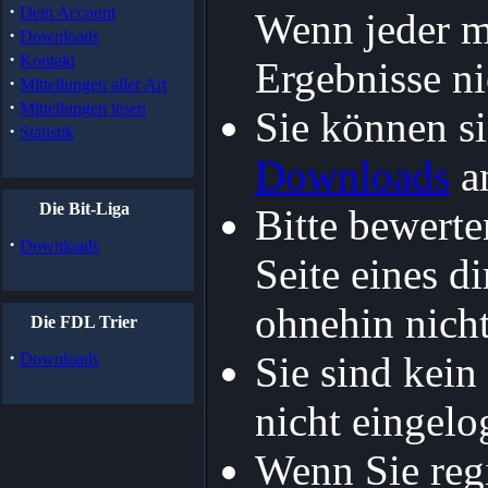
·
Dein Account
Wenn jeder mi
·
Downloads
·
Kontakt
Ergebnisse ni
·
Mitteilungen aller Art
·
Mitteilungen lesen
Sie können s
·
Statistik
Downloads
an
Die Bit-Liga
Bitte bewerte
·
Downloads
Seite eines d
ohnehin nicht
Die FDL Trier
·
Sie sind kein 
Downloads
nicht eingelo
Wenn Sie regi