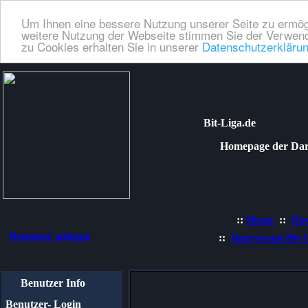
Um Ihnen eine bessere Nutzung unserer Seite zu ermög
weitere Nutzung der Webseite stimmen Sie der Verwend
zu Cookies erhalten Sie in unserer
Datenschutzerkläru
Bit-Liga.de
Homepage der Dartli
::
Home
::
Do
Benutzer anlegen
::
Impressum Bit-
Benutzer Info
Benutzer- Login