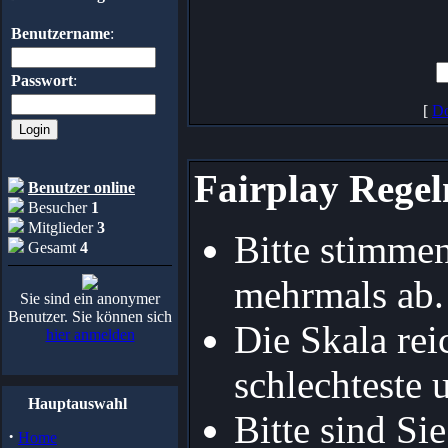
Benutzername
:
Passwort
:
[
Do
Fairplay Regel
Benutzer online
Besucher
1
Mitglieder
3
Bitte stimmen
Gesamt
4
mehrmals ab.
Sie sind ein anonymer
Benutzer. Sie können sich
Die Skala rei
hier anmelden
schlechteste 
Hauptauswahl
Bitte sind Si
·
Home