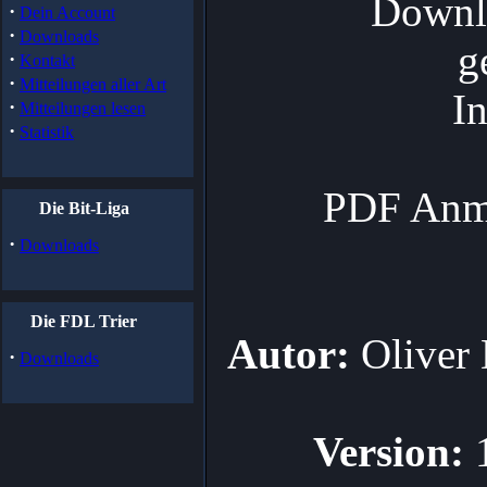
Downlo
·
Dein Account
·
Downloads
g
·
Kontakt
·
Mitteilungen aller Art
I
·
Mitteilungen lesen
·
Statistik
PDF Anme
Die Bit-Liga
·
Downloads
Die FDL Trier
Autor:
Oliver
·
Downloads
Version: