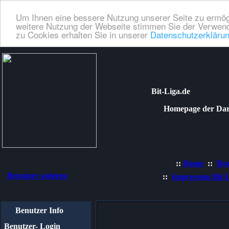
Um Ihnen eine bessere Nutzung unserer Seite zu ermög
weitere Nutzung der Webseite stimmen Sie der Verwend
zu Cookies erhalten Sie in unserer
Datenschutzerkläru
Bit-Liga.de
Homepage der Dartli
::
Home
::
Do
Benutzer anlegen
::
Impressum Bit-
Benutzer Info
Benutzer- Login